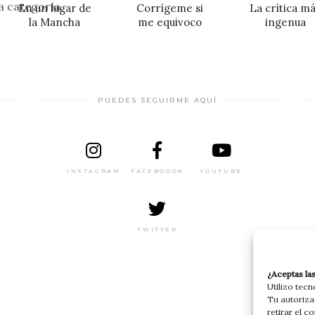
a categoría.
En un lugar de
Corrígeme si
La crítica m
la Mancha
me equivoco
ingenua
PUEDES SEGUIRME AQUÍ
INSTAGRAM
FACEBOOOK
YOUTUBE
TWITTER
¿Aceptas la
Utilizo tec
Tu autoriza
retirar el c