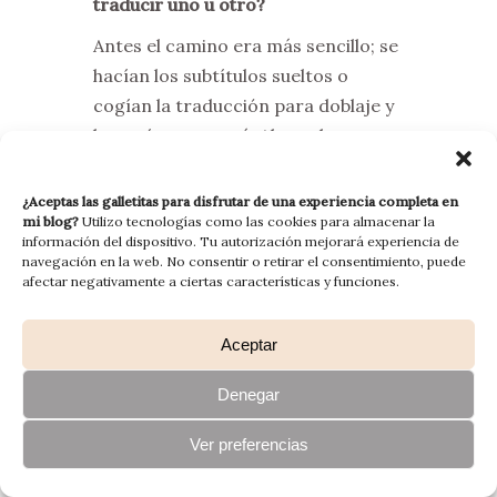
traducir uno u otro?
Antes el camino era más sencillo; se
hacían los subtítulos sueltos o
cogían la traducción para doblaje y
la metían y ya está. Ahora, bueno,
hay de todo, a veces cogen la
traducción para doblaje y la pican
¿Aceptas las galletitas para disfrutar de una experiencia completa en
mi blog?
Utilizo tecnologías como las cookies para almacenar la
tal cual quitando parte de
información del dispositivo. Tu autorización mejorará experiencia de
información para que quepa por
navegación en la web. No consentir o retirar el consentimiento, puede
afectar negativamente a ciertas características y funciones.
tema de caracteres. A veces cogen
la traducción ajustada, que es la
traducción una vez que ha pasado
Aceptar
por el ajustador para que entre en
Denegar
boca en doblaje, con lo cual es una
versión bastarda de la traducción
Ver preferencias
original. Otras veces se hace aparte.
Digamos que hay una línea de